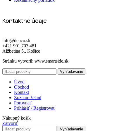
Reklamačný poriadok
Kontaktné údaje
info@denco.sk
+421 901 703 481
Alžbetina 5., Košice
Stránku vytvoril:
www.smartside.sk
Vyhľadávanie
Úvod
Obchod
Kontakt
Zoznam želaní
Porovnať
Prihlásiť / Registrovať
Nákupný košík
Zatvoriť
Vyhľadávanie