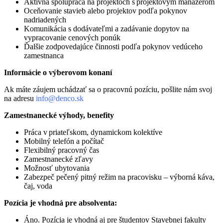
Aktívna spolupráca na projektoch s projektovým manažérom
Oceňovanie stavieb alebo projektov podľa pokynov
nadriadených
Komunikácia s dodávateľmi a zadávanie dopytov na
vypracovanie cenových ponúk
Ďalšie zodpovedajúce činnosti podľa pokynov vedúceho
zamestnanca
Informácie o výberovom konaní
Ak máte záujem uchádzať sa o pracovnú pozíciu, pošlite nám svoj
na adresu
info@denco.sk
Zamestnanecké výhody, benefity
Práca v priateľskom, dynamickom kolektíve
Mobilný telefón a počítač
Flexibilný pracovný čas
Zamestnanecké zľavy
Možnosť ubytovania
Zabezpeč pečený pitný režim na pracovisku – výborná káva,
čaj, voda
Pozícia je vhodná pre absolventa:
Áno. Pozícia je vhodná aj pre študentov Stavebnej fakulty