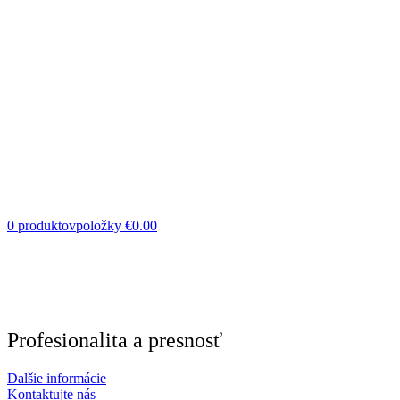
0
produktovpoložky
€
0.00
First purchase with a 10% discount, use promo code:
WDPILLS23
10% discount, use promo code: WDPILLS23
Profesionalita a presnosť
Dalšie informácie
Kontaktujte nás