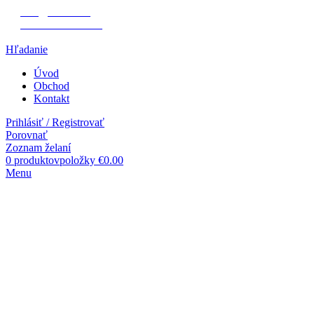
info@denco.sk
+421 901 703 481
Hľadanie
Úvod
Obchod
Kontakt
Prihlásiť / Registrovať
Porovnať
Zoznam želaní
0
produktovpoložky
€
0.00
Menu