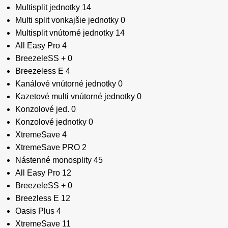
Multisplit jednotky
14
Multi split vonkajšie jednotky
0
Multisplit vnútorné jednotky
14
All Easy Pro
4
BreezeleSS +
0
Breezeless E
4
Kanálové vnútorné jednotky
0
Kazetové multi vnútorné jednotky
0
Konzolové jed.
0
Konzolové jednotky
0
XtremeSave
4
XtremeSave PRO
2
Nástenné monosplity
45
All Easy Pro
12
BreezeleSS +
0
Breezless E
12
Oasis Plus
4
XtremeSave
11