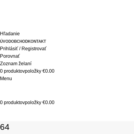
info@denco.sk
+421 901 703 481
Hľadanie
ÚVOD
OBCHOD
KONTAKT
Prihlásiť / Registrovať
Porovnať
Zoznam želaní
0
produktovpoložky
€
0.00
Menu
0
produktovpoložky
€
0.00
Fir
64