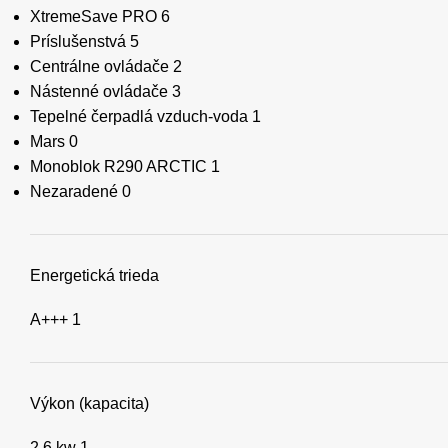
XtremeSave PRO
6
Príslušenstvá
5
Centrálne ovládače
2
Nástenné ovládače
3
Tepelné čerpadlá vzduch-voda
1
Mars
0
Monoblok R290 ARCTIC
1
Nezaradené
0
Energetická trieda
A+++
1
Výkon (kapacita)
2,6 kw
1