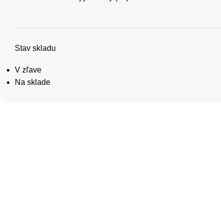
Stav skladu
V zľave
Na sklade