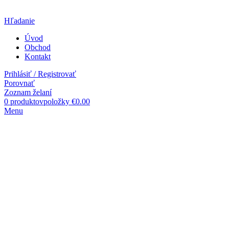
Hľadanie
Úvod
Obchod
Kontakt
Prihlásiť / Registrovať
Porovnať
Zoznam želaní
0
produktovpoložky
€
0.00
Menu