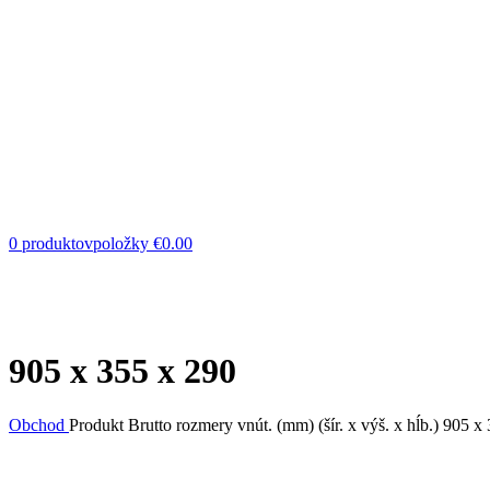
0
produktovpoložky
€
0.00
905 x 355 x 290
Obchod
Produkt Brutto rozmery vnút. (mm) (šír. x výš. x hĺb.)
905 x 