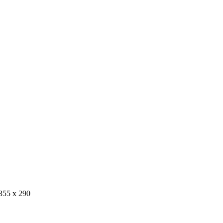
First purchase with a 10% discount, use promo code: WDPILLS2
10% discount, use promo code: WDPILLS23
355 x 290