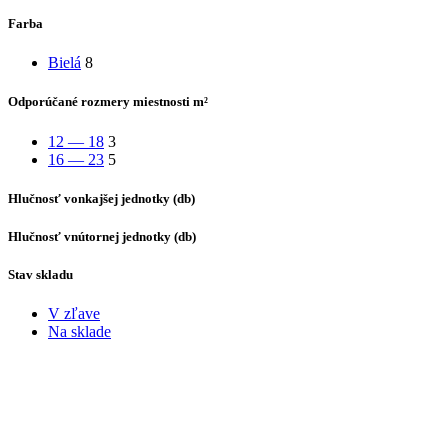
Farba
Bielá
8
Odporúčané rozmery miestnosti m²
12 — 18
3
16 — 23
5
Hlučnosť vonkajšej jednotky (db)
Hlučnosť vnútornej jednotky (db)
Stav skladu
V zľave
Na sklade