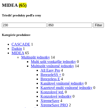
MIDEA
(65)
Triediť produkty podľa ceny
Minimálna
Maximálna
Filter
cena
cena
Kategórie produktov
CASCADE
1
Daikin
1
MIDEA
65
Multisplit jednotky
14
Multi split vonkajšie jednotky
0
Multisplit vnútorné jednotky
14
All Easy Pro
4
BreezeleSS +
0
Breezeless E
4
Kanálové vnútorné jednotky
0
Kazetové multi vnútorné jednotky
0
Konzolové jed.
0
Konzolové jednotky
0
XtremeSave
4
XtremeSave PRO
2