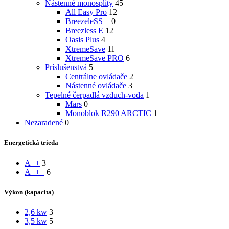
Nástenné monosplity
45
All Easy Pro
12
BreezeleSS +
0
Breezless E
12
Oasis Plus
4
XtremeSave
11
XtremeSave PRO
6
Príslušenstvá
5
Centrálne ovládače
2
Nástenné ovládače
3
Tepelné čerpadlá vzduch-voda
1
Mars
0
Monoblok R290 ARCTIC
1
Nezaradené
0
Energetická trieda
A++
3
A+++
6
Výkon (kapacita)
2,6 kw
3
3,5 kw
5